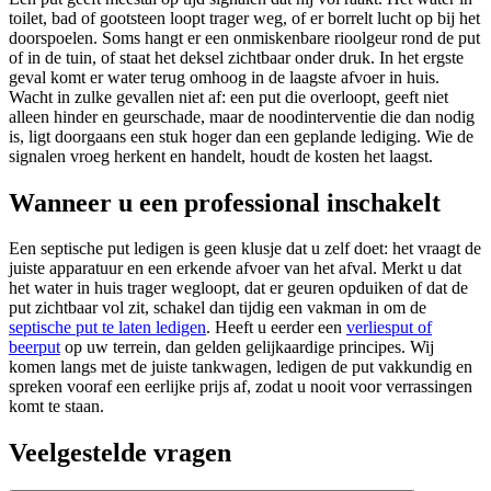
toilet, bad of gootsteen loopt trager weg, of er borrelt lucht op bij het
doorspoelen. Soms hangt er een onmiskenbare rioolgeur rond de put
of in de tuin, of staat het deksel zichtbaar onder druk. In het ergste
geval komt er water terug omhoog in de laagste afvoer in huis.
Wacht in zulke gevallen niet af: een put die overloopt, geeft niet
alleen hinder en geurschade, maar de noodinterventie die dan nodig
is, ligt doorgaans een stuk hoger dan een geplande lediging. Wie de
signalen vroeg herkent en handelt, houdt de kosten het laagst.
Wanneer u een professional inschakelt
Een septische put ledigen is geen klusje dat u zelf doet: het vraagt de
juiste apparatuur en een erkende afvoer van het afval. Merkt u dat
het water in huis trager wegloopt, dat er geuren opduiken of dat de
put zichtbaar vol zit, schakel dan tijdig een vakman in om de
septische put te laten ledigen
. Heeft u eerder een
verliesput of
beerput
op uw terrein, dan gelden gelijkaardige principes. Wij
komen langs met de juiste tankwagen, ledigen de put vakkundig en
spreken vooraf een eerlijke prijs af, zodat u nooit voor verrassingen
komt te staan.
Veelgestelde vragen