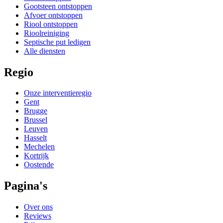
Gootsteen ontstoppen
Afvoer ontstoppen
Riool ontstoppen
Rioolreiniging
Septische put ledigen
Alle diensten
Regio
Onze interventieregio
Gent
Brugge
Brussel
Leuven
Hasselt
Mechelen
Kortrijk
Oostende
Pagina's
Over ons
Reviews