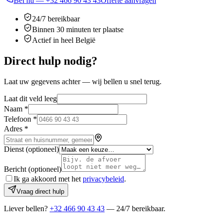
Bel nu —
+32 466 90 43 43
Offerte aanvragen
24/7 bereikbaar
Binnen 30 minuten ter plaatse
Actief in heel België
Direct hulp nodig?
Laat uw gegevens achter — wij bellen u snel terug.
Laat dit veld leeg
Naam
*
Telefoon
*
Adres
*
Dienst
(optioneel)
Bericht
(optioneel)
Ik ga akkoord met het
privacybeleid
.
Vraag direct hulp
Liever bellen?
+32 466 90 43 43
— 24/7 bereikbaar.