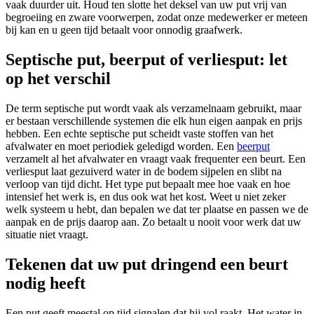
vaak duurder uit. Houd ten slotte het deksel van uw put vrij van
begroeiing en zware voorwerpen, zodat onze medewerker er meteen
bij kan en u geen tijd betaalt voor onnodig graafwerk.
Septische put, beerput of verliesput: let
op het verschil
De term septische put wordt vaak als verzamelnaam gebruikt, maar
er bestaan verschillende systemen die elk hun eigen aanpak en prijs
hebben. Een echte septische put scheidt vaste stoffen van het
afvalwater en moet periodiek geledigd worden. Een
beerput
verzamelt al het afvalwater en vraagt vaak frequenter een beurt. Een
verliesput laat gezuiverd water in de bodem sijpelen en slibt na
verloop van tijd dicht. Het type put bepaalt mee hoe vaak en hoe
intensief het werk is, en dus ook wat het kost. Weet u niet zeker
welk systeem u hebt, dan bepalen we dat ter plaatse en passen we de
aanpak en de prijs daarop aan. Zo betaalt u nooit voor werk dat uw
situatie niet vraagt.
Tekenen dat uw put dringend een beurt
nodig heeft
Een put geeft meestal op tijd signalen dat hij vol raakt. Het water in