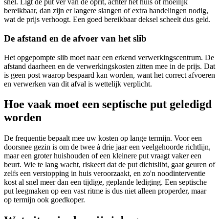
snel. Ligt de put ver van de oprit, achter het huis of moeilijk
bereikbaar, dan zijn er langere slangen of extra handelingen nodig,
wat de prijs verhoogt. Een goed bereikbaar deksel scheelt dus geld.
De afstand en de afvoer van het slib
Het opgepompte slib moet naar een erkend verwerkingscentrum. De
afstand daarheen en de verwerkingskosten zitten mee in de prijs. Dat
is geen post waarop bespaard kan worden, want het correct afvoeren
en verwerken van dit afval is wettelijk verplicht.
Hoe vaak moet een septische put geledigd
worden
De frequentie bepaalt mee uw kosten op lange termijn. Voor een
doorsnee gezin is om de twee à drie jaar een veelgehoorde richtlijn,
maar een groter huishouden of een kleinere put vraagt vaker een
beurt. Wie te lang wacht, riskeert dat de put dichtslibt, gaat geuren of
zelfs een verstopping in huis veroorzaakt, en zo'n noodinterventie
kost al snel meer dan een tijdige, geplande lediging. Een septische
put leegmaken op een vast ritme is dus niet alleen properder, maar
op termijn ook goedkoper.