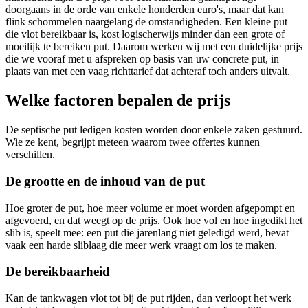
doorgaans in de orde van enkele honderden euro's, maar dat kan
flink schommelen naargelang de omstandigheden. Een kleine put
die vlot bereikbaar is, kost logischerwijs minder dan een grote of
moeilijk te bereiken put. Daarom werken wij met een duidelijke prijs
die we vooraf met u afspreken op basis van uw concrete put, in
plaats van met een vaag richttarief dat achteraf toch anders uitvalt.
Welke factoren bepalen de prijs
De septische put ledigen kosten worden door enkele zaken gestuurd.
Wie ze kent, begrijpt meteen waarom twee offertes kunnen
verschillen.
De grootte en de inhoud van de put
Hoe groter de put, hoe meer volume er moet worden afgepompt en
afgevoerd, en dat weegt op de prijs. Ook hoe vol en hoe ingedikt het
slib is, speelt mee: een put die jarenlang niet geledigd werd, bevat
vaak een harde sliblaag die meer werk vraagt om los te maken.
De bereikbaarheid
Kan de tankwagen vlot tot bij de put rijden, dan verloopt het werk