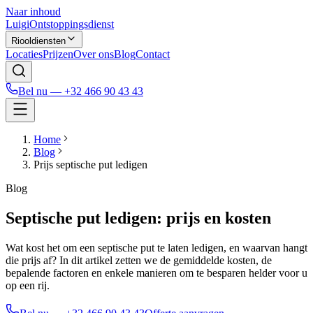
Naar inhoud
Luigi
Ontstoppingsdienst
Riooldiensten
Locaties
Prijzen
Over ons
Blog
Contact
Bel nu —
+32 466 90 43 43
Home
Blog
Prijs septische put ledigen
Blog
Septische put ledigen: prijs en kosten
Wat kost het om een septische put te laten ledigen, en waarvan hangt
die prijs af? In dit artikel zetten we de gemiddelde kosten, de
bepalende factoren en enkele manieren om te besparen helder voor u
op een rij.