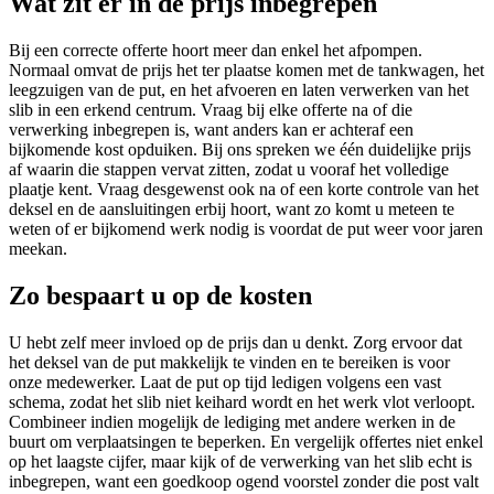
Wat zit er in de prijs inbegrepen
Bij een correcte offerte hoort meer dan enkel het afpompen.
Normaal omvat de prijs het ter plaatse komen met de tankwagen, het
leegzuigen van de put, en het afvoeren en laten verwerken van het
slib in een erkend centrum. Vraag bij elke offerte na of die
verwerking inbegrepen is, want anders kan er achteraf een
bijkomende kost opduiken. Bij ons spreken we één duidelijke prijs
af waarin die stappen vervat zitten, zodat u vooraf het volledige
plaatje kent. Vraag desgewenst ook na of een korte controle van het
deksel en de aansluitingen erbij hoort, want zo komt u meteen te
weten of er bijkomend werk nodig is voordat de put weer voor jaren
meekan.
Zo bespaart u op de kosten
U hebt zelf meer invloed op de prijs dan u denkt. Zorg ervoor dat
het deksel van de put makkelijk te vinden en te bereiken is voor
onze medewerker. Laat de put op tijd ledigen volgens een vast
schema, zodat het slib niet keihard wordt en het werk vlot verloopt.
Combineer indien mogelijk de lediging met andere werken in de
buurt om verplaatsingen te beperken. En vergelijk offertes niet enkel
op het laagste cijfer, maar kijk of de verwerking van het slib echt is
inbegrepen, want een goedkoop ogend voorstel zonder die post valt